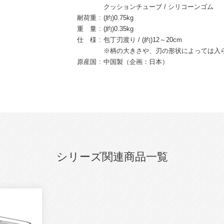
クッションチューブ / シリコーンゴム
耐荷重
(約)0.75kg
重 量
(約)0.35kg
仕 様
包丁刃渡り / (約)12～20cm
※柄の大きさや、刃の形状によっては入
原産国
中国製（企画：日本）
シリーズ関連商品一覧