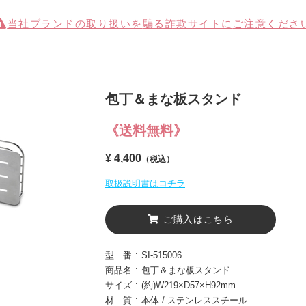
当社ブランドの取り扱いを
騙る詐欺サイトに
ご注意くださ
包丁＆まな板スタンド
《送料無料》
¥ 4,400
（税込）
取扱説明書はコチラ
ご購入はこちら
型 番
SI-515006
商品名
包丁＆まな板スタンド
サイズ
(約)W219×D57×H92mm
材 質
本体 / ステンレススチール