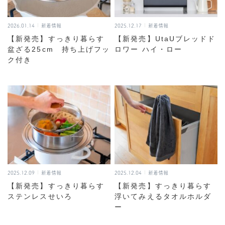
2026.01.14
新着情報
2025.12.17
新着情報
【新発売】すっきり暮らす
【新発売】UtaUブレッドド
盆ざる25cm 持ち上げフッ
ロワー ハイ・ロー
ク付き
2025.12.09
新着情報
2025.12.04
新着情報
【新発売】すっきり暮らす
【新発売】すっきり暮らす
ステンレスせいろ
浮いてみえるタオルホルダ
ー