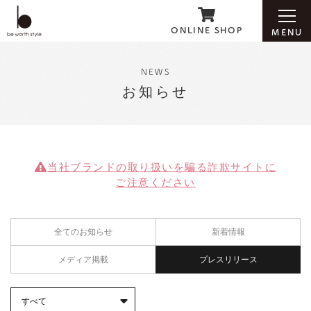
ONLINE SHOP
MENU
NEWS
お知らせ
ホーム
ブランド紹介
当社ブランドの取り扱いを
騙る詐欺サイトに
ご注意ください
お知らせ
全てのお知らせ
新着情報
会社案内
メディア掲載
プレスリリース
お問い合わせ