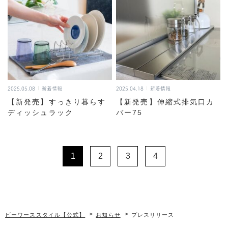
2025.05.08
新着情報
2025.04.18
新着情報
【新発売】すっきり暮らす
【新発売】伸縮式排気口カ
ディッシュラック
バー75
1
2
3
4
>
>
ビーワーススタイル【公式】
お知らせ
プレスリリース