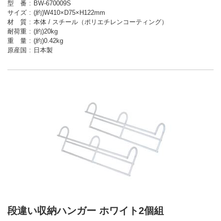
型 番
BW-670009S
サイズ
(約)W410×D75×H122mm
材 質
本体 / スチール（ポリエチレンコーティング）
耐荷重
(約)20kg
重 量
(約)0.42kg
原産国
日本製
段違い収納ハンガー ホワイト2個組