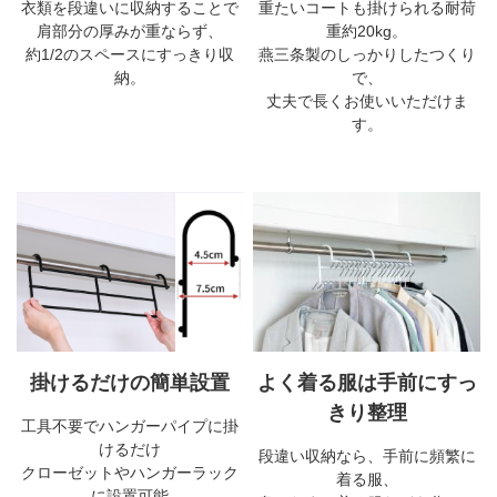
衣類を段違いに収納することで
重たいコートも掛けられる耐荷
肩部分の厚みが重ならず、
重約20kg。
約1/2のスペースにすっきり収
燕三条製のしっかりしたつくり
納。
で、
丈夫で長くお使いいただけま
す。
掛けるだけの簡単設置
よく着る服は手前にすっ
きり整理
工具不要でハンガーパイプに掛
けるだけ
段違い収納なら、手前に頻繁に
クローゼットやハンガーラック
着る服、
に設置可能