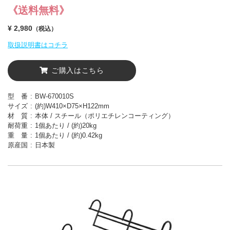
《送料無料》
¥ 2,980
（税込）
取扱説明書はコチラ
ご購入はこちら
型 番
BW-670010S
サイズ
(約)W410×D75×H122mm
材 質
本体 / スチール（ポリエチレンコーティング）
耐荷重
1個あたり / (約)20kg
重 量
1個あたり / (約)0.42kg
原産国
日本製