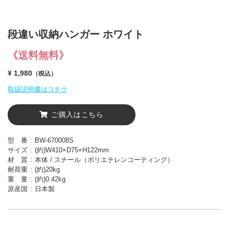
段違い収納ハンガー ホワイト
《送料無料》
¥ 1,980
（税込）
取扱説明書はコチラ
ご購入はこちら
型 番
BW-670008S
サイズ
(約)W410×D75×H122mm
材 質
本体 / スチール（ポリエチレンコーティング）
耐荷重
(約)20kg
重 量
(約)0.42kg
原産国
日本製