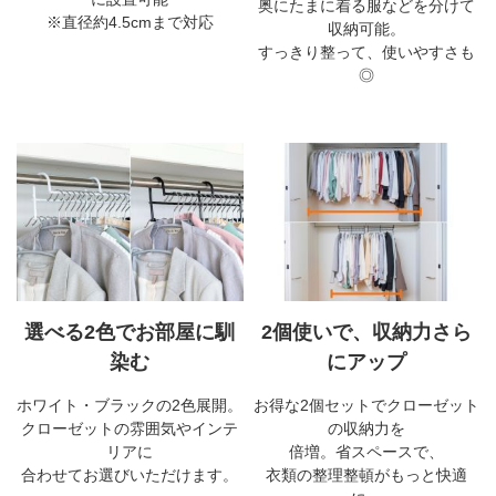
奥にたまに着る服などを分けて
※直径約4.5cmまで対応
収納可能。
すっきり整って、使いやすさも
◎
選べる2色でお部屋に馴
2個使いで、収納力さら
染む
にアップ
ホワイト・ブラックの2色展開。
お得な2個セットでクローゼット
クローゼットの雰囲気やインテ
の収納力を
リアに
倍増。省スペースで、
合わせてお選びいただけます。
衣類の整理整頓がもっと快適