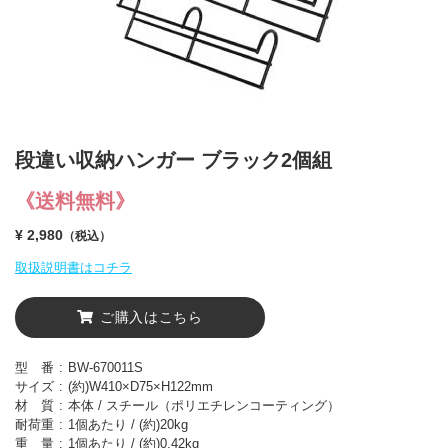
段違い収納ハンガー ブラック2個組
《送料無料》
¥ 2,980
（税込）
取扱説明書はコチラ
ご購入はこちら
型 番
BW-670011S
サイズ
(約)W410×D75×H122mm
材 質
本体 / スチール（ポリエチレンコーティング）
耐荷重
1個あたり / (約)20kg
重 量
1個あたり / (約)0.42kg