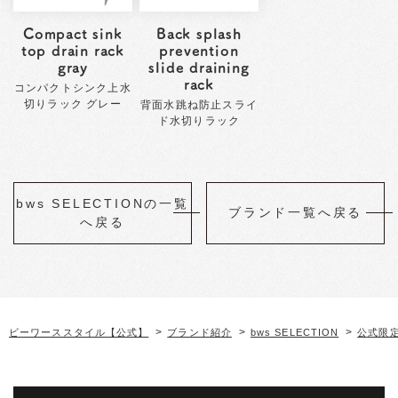
Compact sink
Back splash
top drain rack
prevention
gray
slide draining
rack
コンパクトシンク上水
切りラック グレー
背面水跳ね防止スライ
ド水切りラック
bws SELECTIONの一覧
ブランド一覧へ戻る
へ戻る
>
>
>
ビーワーススタイル【公式】
ブランド紹介
bws SELECTION
公式限